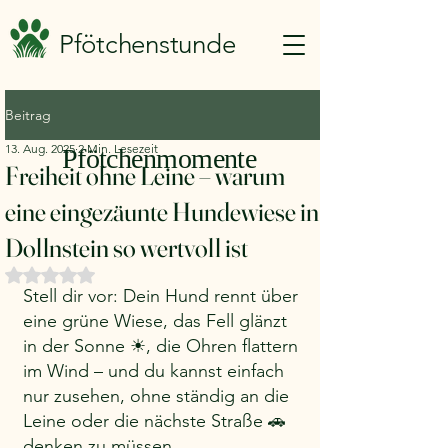
Pfötchenstunde
Beitrag
13. Aug. 2025
2 Min. Lesezeit
Pfötchenmomente
Freiheit ohne Leine – warum
eine eingezäunte Hundewiese in
Dollnstein so wertvoll ist
Mit NaN von 5 Sternen bewertet.
Stell dir vor: Dein Hund rennt über 
eine grüne Wiese, das Fell glänzt 
in der Sonne ☀, die Ohren flattern 
im Wind – und du kannst einfach 
nur zusehen, ohne ständig an die 
Leine oder die nächste Straße 🚗 
denken zu müssen.