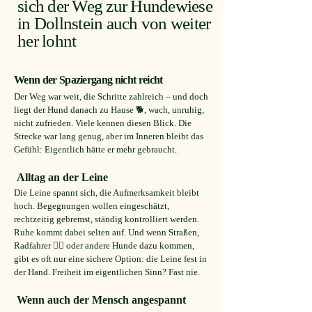
sich der Weg zur Hundewiese
Click to edit.
in Dollnstein auch von weiter
her lohnt
Wenn der Spaziergang nicht reicht
Der Weg war weit, die Schritte zahlreich – und doch
liegt der Hund danach zu Hause 🐕, wach, unruhig,
nicht zufrieden. Viele kennen diesen Blick. Die
Strecke war lang genug, aber im Inneren bleibt das
Gefühl: Eigentlich hätte er mehr gebraucht.
Alltag an der Leine
Die Leine spannt sich, die Aufmerksamkeit bleibt
hoch. Begegnungen wollen eingeschätzt,
rechtzeitig gebremst, ständig kontrolliert werden.
Ruhe kommt dabei selten auf. Und wenn Straßen,
Radfahrer 🚴‍♂ oder andere Hunde dazu kommen,
gibt es oft nur eine sichere Option: die Leine fest in
der Hand. Freiheit im eigentlichen Sinn? Fast nie.
Wenn auch der Mensch angespannt