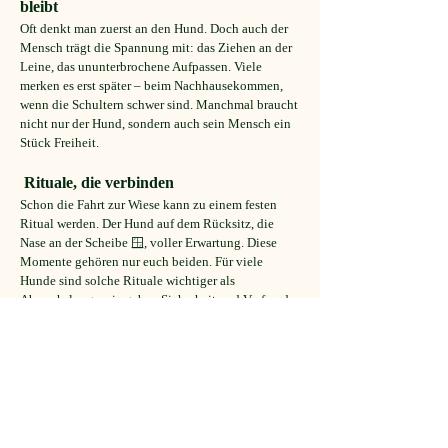
bleibt
Oft denkt man zuerst an den Hund. Doch auch der
Mensch trägt die Spannung mit: das Ziehen an der
Leine, das ununterbrochene Aufpassen. Viele
merken es erst später – beim Nachhausekommen,
wenn die Schultern schwer sind. Manchmal braucht
nicht nur der Hund, sondern auch sein Mensch ein
Stück Freiheit.
Rituale, die verbinden
Schon die Fahrt zur Wiese kann zu einem festen
Ritual werden. Der Hund auf dem Rücksitz, die
Nase an der Scheibe 🪟, voller Erwartung. Diese
Momente gehören nur euch beiden. Für viele
Hunde sind solche Rituale wichtiger als
Abwechslung – sie geben Sicherheit und Vorfreude
zugleich.
Was sich auf der Wiese verändert
Auf der Hundewiese bei Dollnstein fällt diese Last
ab. Ein Klick am Karabiner – und der Hund läuft los
🐕💨, so wie er selbst möchte. Rennen, abrupt
stoppen, Haken schlagen, die Nase tief im Gras
.